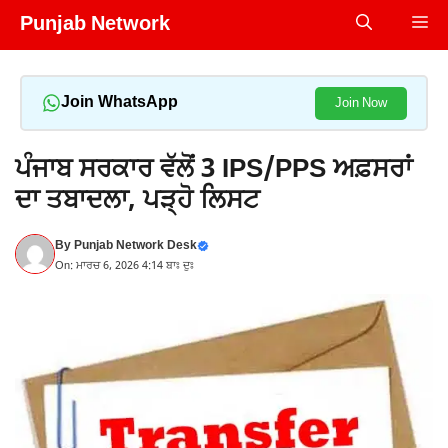
Skip
Punjab Network
Me
to
content
Join WhatsApp
Join Now
ਪੰਜਾਬ ਸਰਕਾਰ ਵੱਲੋਂ 3 IPS/PPS ਅਫ਼ਸਰਾਂ
ਦਾ ਤਬਾਦਲਾ, ਪੜ੍ਹੋ ਲਿਸਟ
By
Punjab Network Desk
On: ਮਾਰਚ 6, 2026 4:14 ਬਾਃ ਦੁਃ