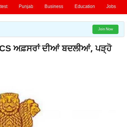
test
Punjab
Business
Education
Jobs
Join Now
 PCS ਅਫ਼ਸਰਾਂ ਦੀਆਂ ਬਦਲੀਆਂ, ਪੜ੍ਹੋ