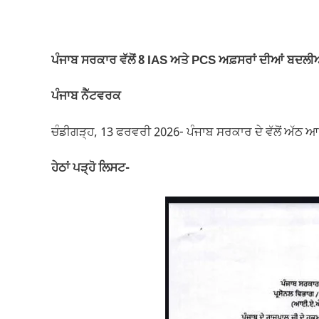
a
h
m
el
o
h
c
at
ail
e
p
ar
e
s
gr
y
e
ਪੰਜਾਬ ਸਰਕਾਰ ਵੱਲੋਂ 8 IAS ਅਤੇ PCS ਅਫ਼ਸਰਾਂ ਦੀਆਂ ਬਦਲੀਆ
b
A
a
Li
o
p
m
n
ਪੰਜਾਬ ਨੈੱਟਵਰਕ
o
p
k
ਚੰਡੀਗੜ੍ਹ, 13 ਫਰਵਰੀ 2026- ਪੰਜਾਬ ਸਰਕਾਰ ਦੇ ਵੱਲੋਂ ਅ
k
ਹੇਠਾਂ ਪੜ੍ਹੋ ਲਿਸਟ-