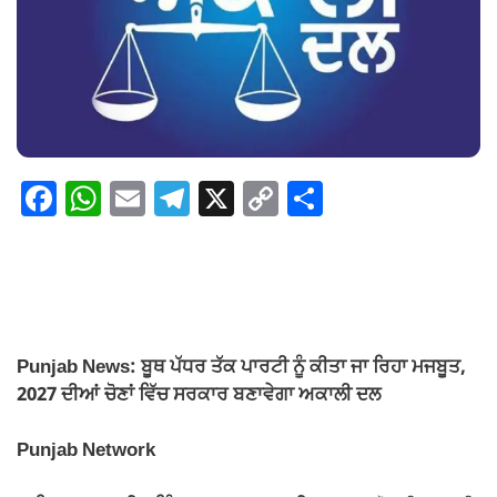
F
W
E
T
X
C
S
a
h
m
el
o
h
c
at
ail
e
p
ar
e
s
gr
y
e
b
A
a
Li
o
p
m
n
Punjab News: ਬੂਥ ਪੱਧਰ ਤੱਕ ਪਾਰਟੀ ਨੂੰ ਕੀਤਾ ਜਾ ਰਿਹਾ ਮਜਬੂਤ,
2027 ਦੀਆਂ ਚੋਣਾਂ ਵਿੱਚ ਸਰਕਾਰ ਬਣਾਵੇਗਾ ਅਕਾਲੀ ਦਲ
o
p
k
k
Punjab Network