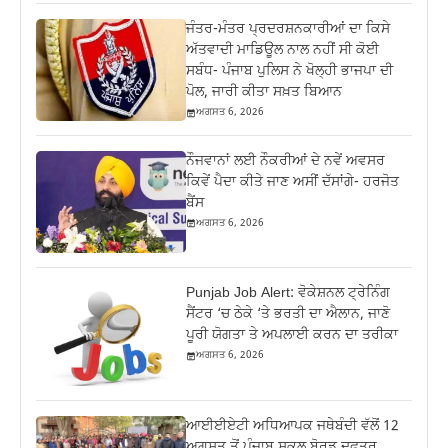
ਜੰਤਰ-ਮੰਤਰ ਪ੍ਰਦਰਸ਼ਨਕਾਰੀਆਂ ਦਾ ਕਿਸੇ
ਅੱਤਵਾਦੀ ਮਾਡਿਊਲ ਨਾਲ ਨਹੀਂ ਸੀ ਕੋਈ
ਸਬੰਧ- ਪੰਜਾਬ ਪੁਲਿਸ ਨੇ ਖੋਲ੍ਹੀ ਭਾਜਪਾ ਦੀ
ਪੋਲ, ਜਾਰੀ ਕੀਤਾ ਸਖ਼ਤ ਬਿਆਨ
ਅਗਸਤ 6, 2026
ਨੌਜਵਾਨਾਂ ਲਈ ਨੌਕਰੀਆਂ ਦੇ ਨਵੇਂ ਅਵਸਰ
ਕਿਵੇਂ ਪੈਦਾ ਕੀਤੇ ਜਾਣ ਅਸੀਂ ਦੱਸਾਂਗੇ- ਹਰਜੋਤ
ਬੈਂਸ
ਅਗਸਤ 6, 2026
Punjab Job Alert: ਵੋਕੇਸ਼ਨਲ ਟ੍ਰੇਨਿੰਗ
ਸੈਂਟਰ ‘ਚ ਠੇਕੇ ‘ਤੇ ਭਰਤੀ ਦਾ ਐਲਾਨ, ਜਾਣੋ
ਪੂਰੀ ਯੋਗਤਾ ਤੇ ਅਪਲਾਈ ਕਰਨ ਦਾ ਤਰੀਕਾ
ਅਗਸਤ 6, 2026
ਆਈਈਏਟੀ ਅਧਿਆਪਕ ਜਥੇਬੰਦੀ ਵੱਲੋਂ 12
ਅਗਸਤ ਤੋਂ ਪੰਜਾਬ ਸਕੂਲ ਬੋਰਡ ਦਫਤਰ