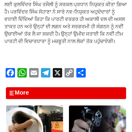
ਲਈ ਕੁਲਵਿੰਦਰ ਸਿੰਘ ਤਸੌਲੀ ਨੂੰ ਸਰਕਲ ਪ੍ਰਧਾਨ ਨਿਯੁਕਤ ਕੀਤਾ ਗਿਆ
ਹੈ। ਪਰਵਿੰਦਰ ਸਿੰਘ ਸੋਹਾਣਾ ਨੇ ਸਾਰੇ ਨਵ-ਨਿਯੁਕਤ ਅਹੁਦੇਦਾਰਾਂ ਨੂੰ
ਵਧਾਈ ਦਿੰਦਿਆਂ ਕਿਹਾ ਕਿ ਪਾਰਟੀ ਵਰਕਰ ਹੀ ਅਕਾਲੀ ਦਲ ਦੀ ਅਸਲ
ਤਾਕਤ ਹਨ ਅਤੇ ਉਨ੍ਹਾਂ ਦੀ ਲਗਨ ਅਤੇ ਸਰਗਰਮੀ ਹੀ ਸੰਗਠਨ ਨੂੰ ਨਵੀਂ
ਉਚਾਈਆਂ ਤੱਕ ਲੈ ਜਾ ਸਕਦੀ ਹੈ। ਉਨ੍ਹਾਂ ਉਮੀਦ ਜਤਾਈ ਕਿ ਨਵੀਂ ਟੀਮ
ਪਾਰਟੀ ਦੀ ਵਿਚਾਰਧਾਰਾ ਨੂੰ ਮਜ਼ਬੂਤੀ ਨਾਲ ਲੋਕਾਂ ਤੱਕ ਪਹੁੰਚਾਏਗੀ।
F
W
E
T
X
C
S
a
h
m
el
o
h
c
at
ail
e
p
ar
More
e
s
gr
y
e
b
A
a
Li
o
p
m
n
o
p
k