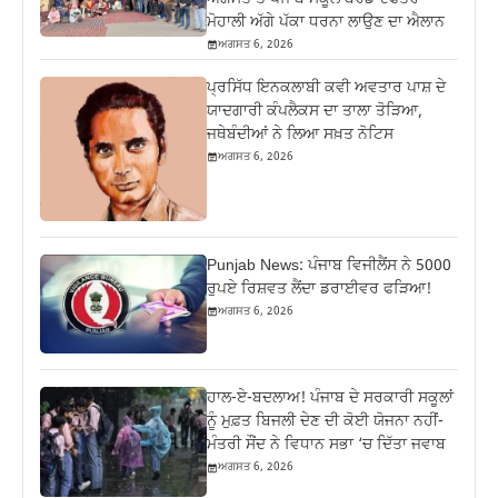
ਮੋਹਾਲੀ ਅੱਗੇ ਪੱਕਾ ਧਰਨਾ ਲਾਉਣ ਦਾ ਐਲਾਨ
ਅਗਸਤ 6, 2026
ਪ੍ਰਸਿੱਧ ਇਨਕਲਾਬੀ ਕਵੀ ਅਵਤਾਰ ਪਾਸ਼ ਦੇ
ਯਾਦਗਾਰੀ ਕੰਪਲੈਕਸ ਦਾ ਤਾਲਾ ਤੋੜਿਆ,
ਜਥੇਬੰਦੀਆਂ ਨੇ ਲਿਆ ਸਖ਼ਤ ਨੋਟਿਸ
ਅਗਸਤ 6, 2026
Punjab News: ਪੰਜਾਬ ਵਿਜੀਲੈਂਸ ਨੇ 5000
ਰੁਪਏ ਰਿਸ਼ਵਤ ਲੈਂਦਾ ਡਰਾਈਵਰ ਫੜਿਆ!
ਅਗਸਤ 6, 2026
ਹਾਲ-ਏ-ਬਦਲਾਅ! ਪੰਜਾਬ ਦੇ ਸਰਕਾਰੀ ਸਕੂਲਾਂ
ਨੂੰ ਮੁਫ਼ਤ ਬਿਜਲੀ ਦੇਣ ਦੀ ਕੋਈ ਯੋਜਨਾ ਨਹੀਂ-
ਮੰਤਰੀ ਸੌਂਦ ਨੇ ਵਿਧਾਨ ਸਭਾ ‘ਚ ਦਿੱਤਾ ਜਵਾਬ
ਅਗਸਤ 6, 2026