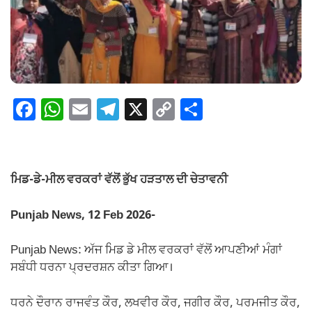
F
W
E
T
X
C
S
a
h
m
el
o
h
c
at
ail
e
p
ar
e
s
gr
y
e
ਮਿਡ-ਡੇ-ਮੀਲ ਵਰਕਰਾਂ ਵੱਲੋਂ ਭੁੱਖ ਹੜਤਾਲ ਦੀ ਚੇਤਾਵਨੀ
b
A
a
Li
o
p
m
n
Punjab News, 12 Feb 2026-
o
p
k
Punjab News: ਅੱਜ ਮਿਡ ਡੇ ਮੀਲ ਵਰਕਰਾਂ ਵੱਲੋਂ ਆਪਣੀਆਂ ਮੰਗਾਂ
k
ਸਬੰਧੀ ਧਰਨਾ ਪ੍ਰਦਰਸ਼ਨ ਕੀਤਾ ਗਿਆ।
ਧਰਨੇ ਦੌਰਾਨ ਰਾਜਵੰਤ ਕੌਰ, ਲਖਵੀਰ ਕੌਰ, ਜਗੀਰ ਕੌਰ, ਪਰਮਜੀਤ ਕੌਰ,