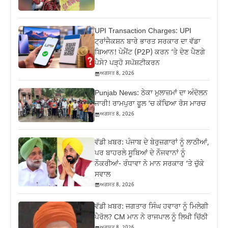
UPI Transaction Charges: UPI
ਟ੍ਰਾਂਜੈਕਸ਼ਨ ਬਾਰੇ ਭਾਰਤ ਸਰਕਾਰ ਦਾ ਵੱਡਾ
ਬਿਆਨ! ਪੇਮੈਂਟ (P2P) ਕਰਨ ‘ਤੇ ਦੇਣ ਪੈਣਗੇ
ਪੈਸੇ? ਪੜ੍ਹੋ ਸਪੱਸ਼ਟੀਕਰਨ
ਅਗਸਤ 8, 2026
Punjab News: ਠੇਕਾ ਮੁਲਾਜ਼ਮਾਂ ਦਾ ਅੰਦੋਲਨ
ਜਾਰੀ! ਰਾਮਪੁਰਾ ਫੂਲ ‘ਚ ਕੱਢਿਆ ਰੋਸ ਮਾਰਚ
ਅਗਸਤ 8, 2026
ਵੱਡੀ ਖ਼ਬਰ: ਪੰਜਾਬ ਦੇ ਬੇਰੁਜ਼ਗਾਰਾਂ ਨੂੰ ਲਾਠੀਆਂ,
ਪਰ ਬਾਹਰਲੇ ਸੂਬਿਆਂ ਦੇ ਨੌਜਵਾਨਾਂ ਨੂੰ
ਨੌਕਰੀਆਂ- ਰੰਧਾਵਾ ਨੇ ਮਾਨ ਸਰਕਾਰ ‘ਤੇ ਚੁੱਕੇ
ਸਵਾਲ
ਅਗਸਤ 8, 2026
ਵੱਡੀ ਖ਼ਬਰ: ਜਗਤਾਰ ਸਿੰਘ ਹਵਾਰਾ ਨੂੰ ਮਿਲੇਗੀ
ਪੈਰੋਲ? CM ਮਾਨ ਨੇ ਰਾਜਪਾਲ ਨੂੰ ਲਿਖੀ ਚਿੱਠੀ
ਅਗਸਤ 8, 2026