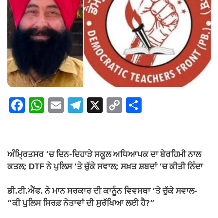
F
W
E
T
X
C
S
a
h
m
el
o
h
c
at
ail
e
p
ar
e
s
gr
y
e
ਅੰਮ੍ਰਿਤਸਰ ‘ਚ ਦਿਨ-ਦਿਹਾੜੇ ਸਕੂਲ ਅਧਿਆਪਕ ਦਾ ਬੇਰਹਿਮੀ ਨਾਲ
b
A
a
Li
ਕਤਲ; DTF ਨੇ ਪੁਲਿਸ ‘ਤੇ ਚੁੱਕੇ ਸਵਾਲ; ਸਖ਼ਤ ਸ਼ਬਦਾਂ ‘ਚ ਕੀਤੀ ਨਿੰਦਾ
o
p
m
n
ਡੀ.ਟੀ.ਐੱਫ. ਨੇ ਮਾਨ ਸਰਕਾਰ ਦੀ ਕਾਨੂੰਨ ਵਿਵਸਥਾ ‘ਤੇ ਚੁੱਕੇ ਸਵਾਲ-
o
p
k
“ਕੀ ਪੁਲਿਸ ਸਿਰਫ਼ ਨੇਤਾਵਾਂ ਦੀ ਸੁਰੱਖਿਆ ਲਈ ਹੈ?”
k