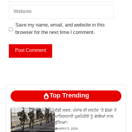
Website
Save my name, email, and website in this
browser for the next time I comment.
Top Trending
ਵੱਡੀ ਖ਼ਬਰ: ਪੰਜਾਬ ਦੀ ਸਰਹੱਦ ‘ਤੇ BSF ਨੇ
ਪਾਕਿਸਤਾਨੀ ਘੁਸਪੈਠੀਏ ਨੂੰ ਗੋਲੀਆਂ ਨਾਲ
ਭੁੰਨਿਆ!
ਅਗਸਤ 9, 2026