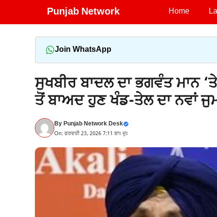
Skip
Punjab Network
Home
La
to
content
Join WhatsApp
ਸੁਖਬੀਰ ਬਾਦਲ ਦਾ ਭਗਵੰਤ ਮਾਨ ‘ਤੇ
ਤੋਂ ਬਾਅਦ ਹੁਣ ਖੰਡ-ਤੇਲ ਦਾ ਨਵਾਂ ਜੁ
By
Punjab Network Desk
On: ਫਰਵਰੀ 23, 2026 7:11 ਬਾਃ ਦੁਃ