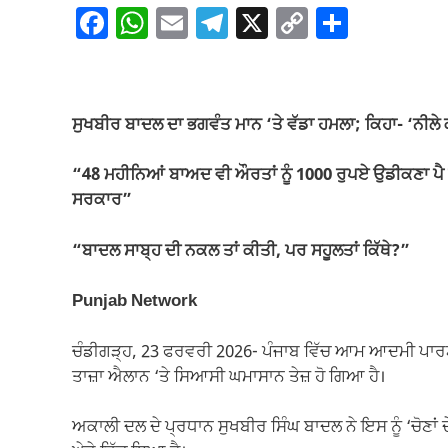
F
W
E
T
X
C
S
a
h
m
el
o
h
c
at
ail
e
p
ar
e
s
gr
y
e
ਸੁਖਬੀਰ ਬਾਦਲ ਦਾ ਭਗਵੰਤ ਮਾਨ ‘ਤੇ ਵੱਡਾ ਹਮਲਾ; ਕਿਹਾ- ‘ਨੀਲੇ ਕ
b
A
a
Li
o
p
m
n
“48 ਮਹੀਨਿਆਂ ਬਾਅਦ ਵੀ ਔਰਤਾਂ ਨੂੰ 1000 ਰੁਪਏ ਉਡੀਕਣਾ ਪੈ ਰ
ਸਰਕਾਰ”
o
p
k
k
“ਬਾਦਲ ਸਾਬ੍ਹ ਦੀ ਨਕਲ ਤਾਂ ਕੀਤੀ, ਪਰ ਸਹੂਲਤਾਂ ਕਿੱਥੇ?”
Punjab Network
ਚੰਡੀਗੜ੍ਹ, 23 ਫਰਵਰੀ 2026- ਪੰਜਾਬ ਵਿੱਚ ਆਮ ਆਦਮੀ ਪਾਰਟੀ ਦ
ਤਾਜ਼ਾ ਐਲਾਨ ‘ਤੇ ਸਿਆਸੀ ਘਮਾਸਾਨ ਤੇਜ਼ ਹੋ ਗਿਆ ਹੈ।
ਅਕਾਲੀ ਦਲ ਦੇ ਪ੍ਰਧਾਨ ਸੁਖਬੀਰ ਸਿੰਘ ਬਾਦਲ ਨੇ ਇਸ ਨੂੰ ‘ਚੋਣਾਂ ਦ