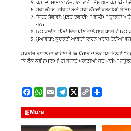
ਖੇਡਾਂ ਦਾ ਸਾਮਾਨ: ਨੌਜਵਾਨਾਂ ਲਈ ਜਿੰਮ ਅਤੇ ਖੇਡ ਕਿੱਟਾਂ
ਸੇਵਾ ਕੇਂਦਰ: ਸੁਵਿਧਾ ਅਤੇ ਸੇਵਾ ਕੇਂਦਰਾਂ ਵਰਗੀਆਂ ਬੁਨਿ
ਸਿਹਤ ਸੇਵਾਵਾਂ: ਮੁਫ਼ਤ ਦਵਾਈਆਂ ਵਾਲੀਆਂ ਦੁਕਾਨਾਂ ਅਤ
ਹਨ?
RO ਪਲਾਂਟ: ਪਿੰਡਾਂ ਵਿੱਚ ਪੀਣ ਵਾਲੇ ਸਾਫ਼ ਪਾਣੀ ਦੇ RO 
ਮੁਆਵਜ਼ਾ: ਕੁਦਰਤੀ ਆਫ਼ਤਾਂ ਕਾਰਨ ਖਰਾਬ ਹੋਈਆਂ ਫ਼ਸਲਾਂ 
ਸੁਖਬੀਰ ਬਾਦਲ ਦਾ ਕਹਿਣਾ ਹੈ ਕਿ ਪੰਜਾਬ ਦੇ ਲੋਕ ਹੁਣ ਇਨ੍ਹਾਂ “ਕੋਝੀਆ
ਕਿ ਲੋਕ ਨਵੇਂ ਜੁਮਲਿਆਂ ਦੀ ਬਜਾਏ ਪੁਰਾਣੀਆਂ ਬੰਦ ਪਈਆਂ ਸਹੂਲਤ
F
W
E
T
X
C
S
a
h
m
el
o
h
c
at
ail
e
p
ar
More
e
s
gr
y
e
b
A
a
Li