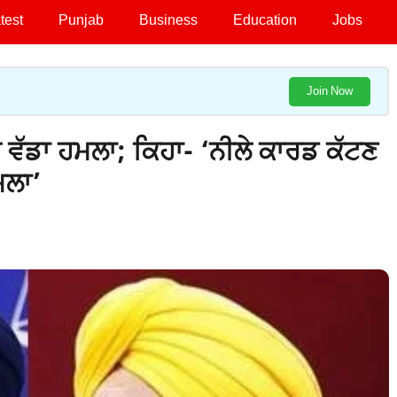
test
Punjab
Business
Education
Jobs
Join Now
 ਵੱਡਾ ਹਮਲਾ; ਕਿਹਾ- ‘ਨੀਲੇ ਕਾਰਡ ਕੱਟਣ
ਮਲਾ’