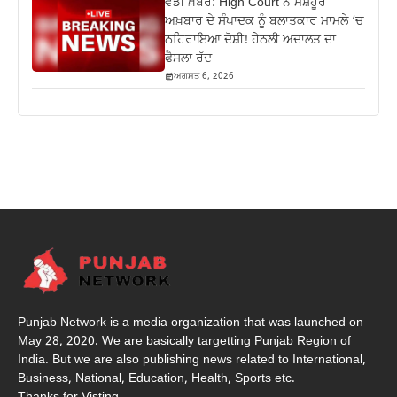
ਵੱਡੀ ਖ਼ਬਰ: High Court ਨੇ ਮਸ਼ਹੂਰ
ਅਖ਼ਬਾਰ ਦੇ ਸੰਪਾਦਕ ਨੂੰ ਬਲਾਤਕਾਰ ਮਾਮਲੇ ‘ਚ
ਠਹਿਰਾਇਆ ਦੋਸ਼ੀ! ਹੇਠਲੀ ਅਦਾਲਤ ਦਾ
ਫੈਸਲਾ ਰੱਦ
ਅਗਸਤ 6, 2026
Punjab Network is a media organization that was launched on
May 28, 2020. We are basically targetting Punjab Region of
India. But we are also publishing news related to International,
Business, National, Education, Health, Sports etc.