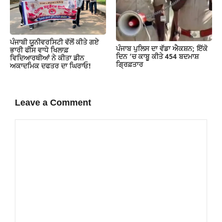
ਪੰਜਾਬੀ ਯੂਨੀਵਰਸਿਟੀ ਵੱਲੋਂ ਕੀਤੇ ਗਏ
ਪੰਜਾਬ ਪੁਲਿਸ ਦਾ ਵੱਡਾ ਐਕਸ਼ਨ; ਇੱਕੋ
ਭਾਰੀ ਫੀਸ ਵਾਧੇ ਖਿਲਾਫ਼
ਦਿਨ ‘ਚ ਕਾਬੂ ਕੀਤੇ 454 ਬਦਮਾਸ਼
ਵਿਦਿਆਰਥੀਆਂ ਨੇ ਕੀਤਾ ਡੀਨ
ਗ੍ਰਿਫ਼ਤਾਰ
ਅਕਾਦਮਿਕ ਦਫਤਰ ਦਾ ਘਿਰਾਓ!
Leave a Comment
Comment