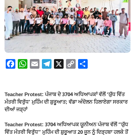
F
W
E
T
X
C
S
a
h
m
el
o
h
c
at
ail
e
p
ar
e
s
gr
y
e
Teacher Protest: ਪੰਜਾਬ ਦੇ 3704 ਅਧਿਆਪਕਾਂ ਵੱਲੋਂ ‘ਯੁੱਧ ਵਿੱਤ
b
A
a
Li
ਮੰਤਰੀ ਵਿਰੁੱਧ’ ਮੁਹਿੰਮ ਦੀ ਸ਼ੁਰੂਆਤ; ਵੱਡਾ ਅੰਦੋਲਨ ਹਿਲਾਏਗਾ ਸਰਕਾਰ
o
p
m
n
ਦੀਆਂ ਜੜ੍ਹਾਂ
o
p
k
Teacher Protest: 3704 ਅਧਿਆਪਕ ਯੂਨੀਅਨ ਪੰਜਾਬ ਵੱਲੋਂ ”ਯੁੱਧ
k
ਵਿੱਤ ਮੰਤਰੀ ਵਿਰੁੱਧ” ਮੁਹਿੰਮ ਦੀ ਸ਼ੁਰੂਆਤ 20 ਜੂਨ ਨੂੰ ਦਿੜ੍ਹਬਾ ਹਲਕੇ ਤੋਂ