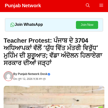
Skip
Punjab Network
Me
to
content
Join WhatsApp
Join Now
Teacher Protest: ਪੰਜਾਬ ਦੇ 3704
ਅਧਿਆਪਕਾਂ ਵੱਲੋਂ ‘ਯੁੱਧ ਵਿੱਤ ਮੰਤਰੀ ਵਿਰੁੱਧ’
ਮੁਹਿੰਮ ਦੀ ਸ਼ੁਰੂਆਤ; ਵੱਡਾ ਅੰਦੋਲਨ ਹਿਲਾਏਗਾ
ਸਰਕਾਰ ਦੀਆਂ ਜੜ੍ਹਾਂ
By
Punjab Network Desk
On: ਜੂਨ 12, 2026 9:36 ਬਾਃ ਦੁਃ