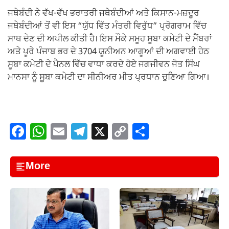
ਜਥੇਬੰਦੀ ਨੇ ਵੱਖ-ਵੱਖ ਭਰਾਤਰੀ ਜਥੇਬੰਦੀਆਂ ਅਤੇ ਕਿਸਾਨ-ਮਜ਼ਦੂਰ
ਜਥੇਬੰਦੀਆਂ ਤੋਂ ਵੀ ਇਸ “ਯੁੱਧ ਵਿੱਤ ਮੰਤਰੀ ਵਿਰੁੱਧ” ਪ੍ਰੋਗਰਾਮ ਵਿੱਚ
ਸਾਥ ਦੇਣ ਦੀ ਅਪੀਲ ਕੀਤੀ ਹੈ। ਇਸ ਮੌਕੇ ਸਮੂਹ ਸੂਬਾ ਕਮੇਟੀ ਦੇ ਮੈਂਬਰਾਂ
ਅਤੇ ਪੂਰੇ ਪੰਜਾਬ ਭਰ ਦੇ 3704 ਯੂਨੀਅਨ ਆਗੂਆਂ ਦੀ ਅਗਵਾਈ ਹੇਠ
ਸੂਬਾ ਕਮੇਟੀ ਦੇ ਪੈਨਲ ਵਿੱਚ ਵਾਧਾ ਕਰਦੇ ਹੋਏ ਜਗਜੀਵਨ ਜੋਤ ਸਿੰਘ
ਮਾਨਸਾ ਨੂੰ ਸੂਬਾ ਕਮੇਟੀ ਦਾ ਸੀਨੀਅਰ ਮੀਤ ਪ੍ਰਧਾਨ ਚੁਣਿਆ ਗਿਆ।
F
W
E
T
X
C
S
a
h
m
el
o
h
c
at
ail
e
p
ar
More
e
s
gr
y
e
b
A
a
Li
o
p
m
n