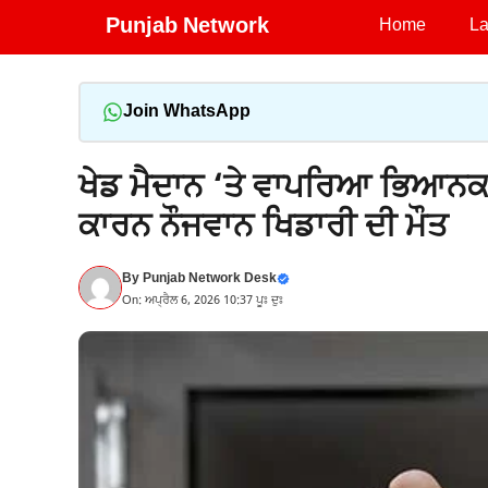
Skip
Punjab Network
Home
La
to
content
Join WhatsApp
ਖੇਡ ਮੈਦਾਨ ‘ਤੇ ਵਾਪਰਿਆ ਭਿਆਨਕ
ਕਾਰਨ ਨੌਜਵਾਨ ਖਿਡਾਰੀ ਦੀ ਮੌਤ
By
Punjab Network Desk
On: ਅਪ੍ਰੈਲ 6, 2026 10:37 ਪੂਃ ਦੁਃ