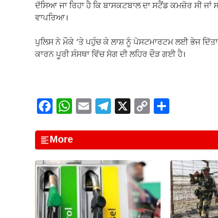
ਦੱਸਿਆ ਜਾ ਰਿਹਾ ਹੈ ਕਿ ਬਾਸਕਟਬਾਲ ਦਾ ਸਟੈਂਡ ਕਮਜ਼ੋਰ ਸੀ ਜਾ
ਵਾਪਰਿਆ।
ਪੁਲਿਸ ਨੇ ਮੌਕੇ ‘ਤੇ ਪਹੁੰਚ ਕੇ ਲਾਸ਼ ਨੂੰ ਪੋਸਟਮਾਰਟਮ ਲਈ ਭੇਜ ਦਿ
ਕਾਰਨ ਪੂਰੀ ਸੰਸਥਾ ਵਿੱਚ ਸੋਗ ਦੀ ਲਹਿਰ ਦੌੜ ਗਈ ਹੈ।
F
W
E
T
X
C
S
a
h
m
el
o
h
c
at
ail
e
p
ar
More
e
s
gr
y
e
b
A
a
Li
o
p
m
n
o
p
k
k