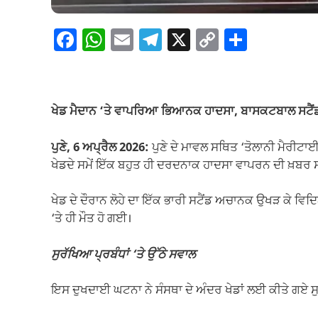
F
W
E
T
X
C
S
a
h
m
el
o
h
c
at
ail
e
p
ar
e
s
gr
y
e
ਖੇਡ ਮੈਦਾਨ ‘ਤੇ ਵਾਪਰਿਆ ਭਿਆਨਕ ਹਾਦਸਾ, ਬਾਸਕਟਬਾਲ ਸਟੈਂਡ
b
A
a
Li
o
p
m
n
ਪੁਣੇ, 6 ਅਪ੍ਰੈਲ 2026:
ਪੁਣੇ ਦੇ ਮਾਵਲ ਸਥਿਤ ‘ਤੋਲਾਨੀ ਮੈਰੀਟਾ
ਖੇਡਦੇ ਸਮੇਂ ਇੱਕ ਬਹੁਤ ਹੀ ਦਰਦਨਾਕ ਹਾਦਸਾ ਵਾਪਰਨ ਦੀ ਖ਼ਬਰ
o
p
k
k
ਖੇਡ ਦੇ ਦੌਰਾਨ ਲੋਹੇ ਦਾ ਇੱਕ ਭਾਰੀ ਸਟੈਂਡ ਅਚਾਨਕ ਉਖੜ ਕੇ ਵਿ
‘ਤੇ ਹੀ ਮੌਤ ਹੋ ਗਈ।
ਸੁਰੱਖਿਆ ਪ੍ਰਬੰਧਾਂ ‘ਤੇ ਉੱਠੇ ਸਵਾਲ
ਇਸ ਦੁਖਦਾਈ ਘਟਨਾ ਨੇ ਸੰਸਥਾ ਦੇ ਅੰਦਰ ਖੇਡਾਂ ਲਈ ਕੀਤੇ ਗਏ ਸੁਰ