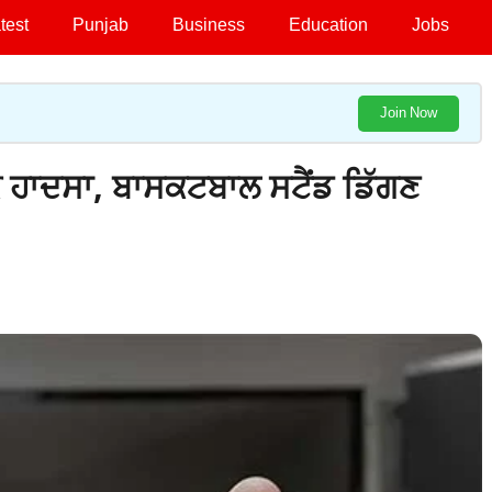
test
Punjab
Business
Education
Jobs
Join Now
 ਹਾਦਸਾ, ਬਾਸਕਟਬਾਲ ਸਟੈਂਡ ਡਿੱਗਣ