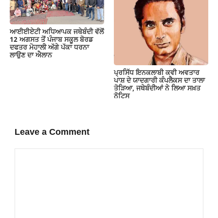
ਆਈਈਏਟੀ ਅਧਿਆਪਕ ਜਥੇਬੰਦੀ ਵੱਲੋਂ
12 ਅਗਸਤ ਤੋਂ ਪੰਜਾਬ ਸਕੂਲ ਬੋਰਡ
ਦਫਤਰ ਮੋਹਾਲੀ ਅੱਗੇ ਪੱਕਾ ਧਰਨਾ
ਲਾਉਣ ਦਾ ਐਲਾਨ
ਪ੍ਰਸਿੱਧ ਇਨਕਲਾਬੀ ਕਵੀ ਅਵਤਾਰ
ਪਾਸ਼ ਦੇ ਯਾਦਗਾਰੀ ਕੰਪਲੈਕਸ ਦਾ ਤਾਲਾ
ਤੋੜਿਆ, ਜਥੇਬੰਦੀਆਂ ਨੇ ਲਿਆ ਸਖ਼ਤ
ਨੋਟਿਸ
Leave a Comment
Comment