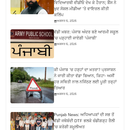
ਵਿਦਿਆਰਥੀ ਵੀਡੀਓ ਦੇਖ ਕੇ ਹੈਰਾਨ; ਬੈਂਸ ਨੇ
ਖੁਦ ਸੋਸ਼ਲ ਮੀਡੀਆ ‘ਤੇ ਵਾਇਰਲ ਕੀਤੀ
ਕਲਿੱਪ
ਅਗਸਤ 6, 2026
ਵੱਡੀ ਖ਼ਬਰ: ਪੰਜਾਬ ਅੰਦਰ ਬਣੇ ਆਰਮੀ ਸਕੂਲ
‘ਚ ਪੜ੍ਹਾਈ ਜਾਏਗੀ ‘ਪੰਜਾਬੀ’
ਅਗਸਤ 6, 2026
ਕੀ ਪੰਜਾਬ ‘ਚ ਹੜ੍ਹਾਂ ਦਾ ਖ਼ਤਰਾ? ਪ੍ਰਸਾਸ਼ਨ
ਨੇ ਜਾਰੀ ਕੀਤਾ ਵੱਡਾ ਬਿਆਨ, ਕਿਹਾ- ਅਸੀਂ
ਹਰ ਸਥਿਤੀ ਨਾਲ ਨਜਿੱਠਣ ਲਈ ਪੂਰੀ ਤਰ੍ਹਾਂ
ਤਿਆਰ
ਅਗਸਤ 6, 2026
Punjab News: ਅਧਿਆਪਕਾਂ ਦੀ ਸਭ ਤੋਂ
ਵੱਡੀ ਜਥੇਬੰਦੀ DTF ਭਲਕੇ ਚੰਡੀਗੜ੍ਹ ਰੈਲੀ
‘ਚ ਕਰੇਗੀ ਸ਼ਮੂਲੀਅਤ