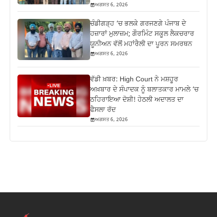
ਅਗਸਤ 6, 2026
ਚੰਡੀਗੜ੍ਹ ‘ਚ ਭਲਕੇ ਗਰਜਣਗੇ ਪੰਜਾਬ ਦੇ
ਹਜ਼ਾਰਾਂ ਮੁਲਾਜ਼ਮ; ਗੌਰਮਿੰਟ ਸਕੂਲ ਲੈਕਚਰਾਰ
ਯੂਨੀਅਨ ਵੱਲੋਂ ਮਹਾਂਰੈਲੀ ਦਾ ਪੂਰਨ ਸਮਰਥਨ
ਅਗਸਤ 6, 2026
ਵੱਡੀ ਖ਼ਬਰ: High Court ਨੇ ਮਸ਼ਹੂਰ
ਅਖ਼ਬਾਰ ਦੇ ਸੰਪਾਦਕ ਨੂੰ ਬਲਾਤਕਾਰ ਮਾਮਲੇ ‘ਚ
ਠਹਿਰਾਇਆ ਦੋਸ਼ੀ! ਹੇਠਲੀ ਅਦਾਲਤ ਦਾ
ਫੈਸਲਾ ਰੱਦ
ਅਗਸਤ 6, 2026