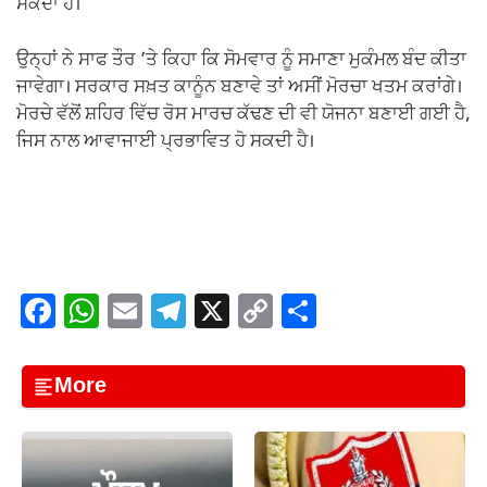
ਸਕਦਾ ਹੈ।
ਉਨ੍ਹਾਂ ਨੇ ਸਾਫ ਤੌਰ ’ਤੇ ਕਿਹਾ ਕਿ ਸੋਮਵਾਰ ਨੂੰ ਸਮਾਣਾ ਮੁਕੰਮਲ ਬੰਦ ਕੀਤਾ
ਜਾਵੇਗਾ। ਸਰਕਾਰ ਸਖ਼ਤ ਕਾਨੂੰਨ ਬਣਾਵੇ ਤਾਂ ਅਸੀਂ ਮੋਰਚਾ ਖਤਮ ਕਰਾਂਗੇ।
ਮੋਰਚੇ ਵੱਲੋਂ ਸ਼ਹਿਰ ਵਿੱਚ ਰੋਸ ਮਾਰਚ ਕੱਢਣ ਦੀ ਵੀ ਯੋਜਨਾ ਬਣਾਈ ਗਈ ਹੈ,
ਜਿਸ ਨਾਲ ਆਵਾਜਾਈ ਪ੍ਰਭਾਵਿਤ ਹੋ ਸਕਦੀ ਹੈ।
F
W
E
T
X
C
S
a
h
m
el
o
h
c
at
ail
e
p
ar
More
e
s
gr
y
e
b
A
a
Li
o
p
m
n