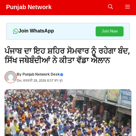
Skip
Punjab Network
Me
to
content
Join WhatsApp
Join Now
ਪੰਜਾਬ ਦਾ ਇਹ ਸ਼ਹਿਰ ਸੋਮਵਾਰ ਨੂੰ ਰਹੇਗਾ ਬੰਦ,
ਸਿੱਖ ਜਥੇਬੰਦੀਆਂ ਨੇ ਕੀਤਾ ਵੱਡਾ ਐਲਾਨ
By
Punjab Network Desk
On: ਫਰਵਰੀ 28, 2026 8:57 ਬਾਃ ਦੁਃ