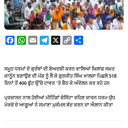
F
W
E
T
X
C
S
a
h
m
el
o
h
c
at
ail
e
p
ar
e
s
gr
y
e
ਸਮੂਹ ਧਰਮਾਂ ਦੇ ਗ੍ਰੰਥਾਂ ਦੀ ਬੇਅਦਬੀ ਕਰਨ ਵਾਲਿਆਂ ਖ਼ਿਲਾਫ਼ ਸਖ਼ਤ
b
A
a
Li
ਕਾਨੂੰਨ ਬਣਾਉਣ ਦੀ ਮੰਗ ਨੂੰ ਲੈ ਕੇ ਗੁਰਜੀਤ ਸਿੰਘ ਖਾਲਸਾ ਪਿਛਲੇ 518
o
p
m
n
ਦਿਨਾਂ ਤੋਂ 400 ਫੁੱਟ ਉੱਚੇ ਟਾਵਰ ‘ਤੇ ਬੈਠ ਕੇ ਅੰਦੋਲਨ ਕਰ ਰਹੇ ਹਨ
o
p
k
ਪ੍ਰਸ਼ਾਸਨ ਨਾਲ ਹੋਈਆਂ ਮੀਟਿੰਗਾਂ ਬੇਸਿੱਟਾ ਰਹਿਣ ਕਾਰਨ ਧਰਮ ਯੁੱਧ
k
ਮੋਰਚੇ ਦੇ ਆਗੂਆਂ ਨੇ ਸਮਾਣਾ ਮੁਕੰਮਲ ਬੰਦ ਕਰਨ ਦਾ ਐਲਾਨ ਕੀਤਾ