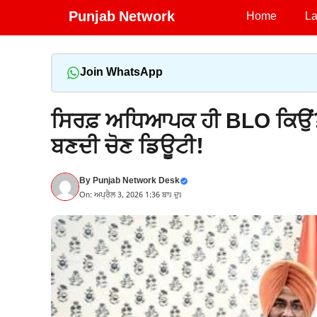
Skip
Punjab Network
Home
La
to
content
Join WhatsApp
ਸਿਰਫ਼ ਅਧਿਆਪਕ ਹੀ BLO ਕਿਉਂ? ਬਾ
ਬਣਦੀ ਚੋਣ ਡਿਊਟੀ!
By
Punjab Network Desk
On: ਅਪ੍ਰੈਲ 3, 2026 1:36 ਬਾਃ ਦੁਃ