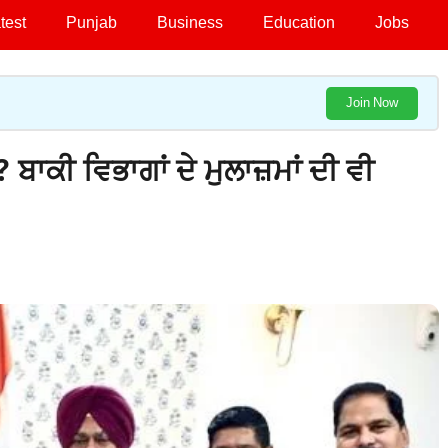
test
Punjab
Business
Education
Jobs
Join Now
ਕੀ ਵਿਭਾਗਾਂ ਦੇ ਮੁਲਾਜ਼ਮਾਂ ਦੀ ਵੀ