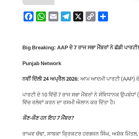
F
W
E
T
X
C
S
a
h
m
el
o
h
c
at
ail
e
p
ar
e
s
gr
y
e
Big Breaking: AAP ਦੇ 7 ਰਾਜ ਸਭਾ ਮੈਂਬਰਾਂ ਨੇ ਛੱਡੀ ਪਾਰਟ
b
A
a
Li
o
p
m
n
Punjab Network
o
p
k
ਨਵੀਂ ਦਿੱਲੀ 24 ਅਪ੍ਰੈਲ 2026:
ਆਮ ਆਦਮੀ ਪਾਰਟੀ (AAP) ਦੇ ਸੰਸ
k
ਪਾਰਟੀ ਦੇ 10 ਵਿੱਚੋਂ 7 ਰਾਜ ਸਭਾ ਮੈਂਬਰਾਂ ਨੇ ਸੰਵਿਧਾਨਕ ਉਪਬੰ
ਵਿੱਚ ਰਲੇਵਾਂ ਕਰਨ ਦਾ ਰਸਮੀ ਐਲਾਨ ਕਰ ਦਿੱਤਾ ਹੈ।
ਕੌਣ-ਕੌਣ ਹਨ ਇਹ 7 ਮੈਂਬਰ?
ਰਾਘਵ ਚੱਢਾ, ਸਾਬਕਾ ਕ੍ਰਿਕਟਰ ਹਰਭਜਨ ਸਿੰਘ, ਅਸ਼ੋਕ ਮਿੱਤਲ,