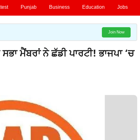
test
Punjab
Business
Education
Jobs
Join Now
ਭਾ ਮੈਂਬਰਾਂ ਨੇ ਛੱਡੀ ਪਾਰਟੀ! ਭਾਜਪਾ ‘ਚ