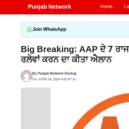
Skip
Punjab Network
Home
La
to
content
Join WhatsApp
Big Breaking: AAP ਦੇ 7 ਰਾਜ ਸ
ਰਲੇਵਾਂ ਕਰਨ ਦਾ ਕੀਤਾ ਐਲਾਨ
By
Punjab Network Desk
On: ਅਪ੍ਰੈਲ 24, 2026 4:03 ਬਾਃ ਦੁਃ