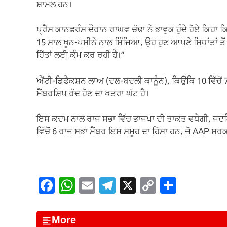
ਸ਼ਾਮਲ ਹਨ।
ਪ੍ਰੈੱਸ ਕਾਨਫਰੰਸ ਦੌਰਾਨ ਰਾਘਵ ਚੱਢਾ ਨੇ ਭਾਵੁਕ ਹੁੰਦੇ ਹੋਏ ਕਿਹਾ 
15 ਸਾਲ ਖੂਨ-ਪਸੀਨੇ ਨਾਲ ਸਿੰਜਿਆ, ਉਹ ਹੁਣ ਆਪਣੇ ਸਿਧਾਂਤਾਂ ਤੋਂ ਭਟ
ਹਿੱਤਾਂ ਲਈ ਕੰਮ ਕਰ ਰਹੀ ਹੈ।”
ਐਂਟੀ-ਡਿਫੈਕਸ਼ਨ ਲਾਅ (ਦਲ-ਬਦਲੀ ਕਾਨੂੰਨ), ਕਿਉਂਕਿ 10 ਵਿੱਚੋਂ 
ਮੈਂਬਰਸ਼ਿਪ ਰੱਦ ਹੋਣ ਦਾ ਖਤਰਾ ਘੱਟ ਹੈ।
ਇਸ ਕਦਮ ਨਾਲ ਰਾਜ ਸਭਾ ਵਿੱਚ ਭਾਜਪਾ ਦੀ ਤਾਕਤ ਵਧੇਗੀ, ਜਦਕਿ 
ਵਿੱਚੋਂ 6 ਰਾਜ ਸਭਾ ਮੈਂਬਰ ਇਸ ਸਮੂਹ ਦਾ ਹਿੱਸਾ ਹਨ, ਜੋ AAP ਸ
F
W
E
T
X
C
S
a
h
m
el
o
h
c
at
ail
e
p
ar
More