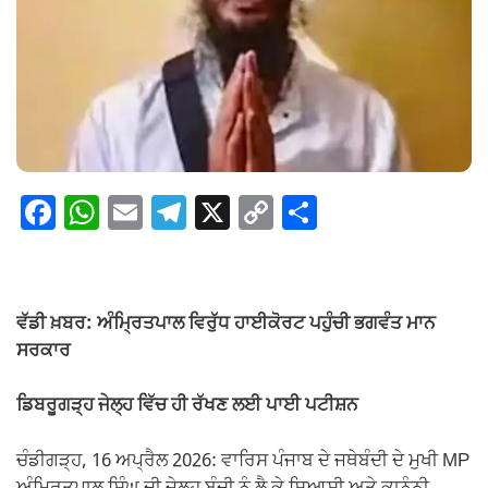
F
W
E
T
X
C
S
a
h
m
el
o
h
c
at
ail
e
p
ar
e
s
gr
y
e
ਵੱਡੀ ਖ਼ਬਰ: ਅੰਮ੍ਰਿਤਪਾਲ ਵਿਰੁੱਧ ਹਾਈਕੋਰਟ ਪਹੁੰਚੀ ਭਗਵੰਤ ਮਾਨ
b
A
a
Li
ਸਰਕਾਰ
o
p
m
n
ਡਿਬਰੂਗੜ੍ਹ ਜੇਲ੍ਹ ਵਿੱਚ ਹੀ ਰੱਖਣ ਲਈ ਪਾਈ ਪਟੀਸ਼ਨ
o
p
k
k
ਚੰਡੀਗੜ੍ਹ, 16 ਅਪ੍ਰੈਲ 2026: ਵਾਰਿਸ ਪੰਜਾਬ ਦੇ ਜਥੇਬੰਦੀ ਦੇ ਮੁਖੀ MP