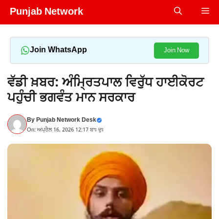
Skip
Punjab Network
Me
to
content
Join WhatsApp
Join Now
ਵੱਡੀ ਖ਼ਬਰ: ਅੰਮ੍ਰਿਤਪਾਲ ਵਿਰੁੱਧ ਹਾਈਕੋਰਟ
ਪਹੁੰਚੀ ਭਗਵੰਤ ਮਾਨ ਸਰਕਾਰ
By
Punjab Network Desk
On: ਅਪ੍ਰੈਲ 16, 2026 12:17 ਬਾਃ ਦੁਃ