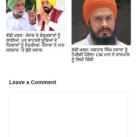
ਵੱਡੀ ਖ਼ਬਰ: ਪੰਜਾਬ ਦੇ ਬੇਰੁਜ਼ਗਾਰਾਂ ਨੂੰ
ਲਾਠੀਆਂ, ਪਰ ਬਾਹਰਲੇ ਸੂਬਿਆਂ ਦੇ
ਨੌਜਵਾਨਾਂ ਨੂੰ ਨੌਕਰੀਆਂ- ਰੰਧਾਵਾ ਨੇ ਮਾਨ
ਵੱਡੀ ਖ਼ਬਰ: ਜਗਤਾਰ ਸਿੰਘ ਹਵਾਰਾ ਨੂੰ
ਸਰਕਾਰ ‘ਤੇ ਚੁੱਕੇ ਸਵਾਲ
ਮਿਲੇਗੀ ਪੈਰੋਲ? CM ਮਾਨ ਨੇ ਰਾਜਪਾਲ
ਨੂੰ ਲਿਖੀ ਚਿੱਠੀ
Leave a Comment
Comment