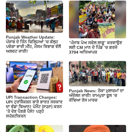
b
A
a
Li
o
p
m
n
o
p
k
k
Punjab Weather Update:
ਪੰਜਾਬ ਦੇ ਤਿੰਨ ਜ਼‍ਿਲ੍ਹਿਆਂ ‘ਚ ਕੱਲ੍ਹ
‘ਪੰਜਾਬ ਪੇਅ ਸਕੇਲ ਲਾਗੂ’ ਕਰਵਾਉਣ
ਪਵੇਗਾ ਭਾਰੀ ਮੀਂਹ, ਮੌਸਮ ਵਿਭਾਗ ਵੱਲੋਂ
ਲਈ CM ਮਾਨ ਦੇ ਪਿੰਡ ‘ਚ ਗਰਜੇ
ਅਲਰਟ ਜਾਰੀ!
3704 ਅਧਿਆਪਕ
Punjab News: ਠੇਕਾ ਮੁਲਾਜ਼ਮਾਂ ਦਾ
ਅੰਦੋਲਨ ਜਾਰੀ! ਰਾਮਪੁਰਾ ਫੂਲ ‘ਚ
UPI Transaction Charges:
ਕੱਢਿਆ ਰੋਸ ਮਾਰਚ
UPI ਟ੍ਰਾਂਜੈਕਸ਼ਨ ਬਾਰੇ ਭਾਰਤ ਸਰਕਾਰ
ਦਾ ਵੱਡਾ ਬਿਆਨ! ਪੇਮੈਂਟ (P2P) ਕਰਨ
‘ਤੇ ਦੇਣ ਪੈਣਗੇ ਪੈਸੇ? ਪੜ੍ਹੋ
ਸਪੱਸ਼ਟੀਕਰਨ