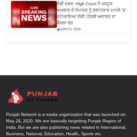
ਵੱਡੀ ਖ਼ਬਰ: High Court ਨੇ ਮਸ਼ਹੂਰ
ਅਖ਼ਬਾਰ ਦੇ ਸੰਪਾਦਕ ਨੂੰ ਬਲਾਤਕਾਰ ਮਾਮਲੇ ‘ਚ
ਠਹਿਰਾਇਆ ਦੋਸ਼ੀ! ਹੇਠਲੀ ਅਦਾਲਤ ਦਾ
ਫੈਸਲਾ ਰੱਦ
ਅਗਸਤ 6, 2026
Punjab Network is a media organization that was launched on
May 28, 2020. We are basically targetting Punjab Region of
India. But we are also publishing news related to International,
Business, National, Education, Health, Sports etc.