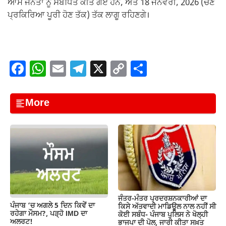
ਆਮ ਜਨਤਾ ਨੂੰ ਸੰਬੋਧਿਤ ਕੀਤੇ ਗਏ ਹਨ, ਅਤੇ 18 ਜਨਵਰੀ, 2026 (ਚੋਣ
ਪ੍ਰਕਿਰਿਆ ਪੂਰੀ ਹੋਣ ਤੱਕ) ਤੱਕ ਲਾਗੂ ਰਹਿਣਗੇ।
F
W
E
T
X
C
S
a
h
m
el
o
h
c
at
ail
e
p
ar
More
e
s
gr
y
e
b
A
a
Li
o
p
m
n
o
p
k
k
ਜੰਤਰ-ਮੰਤਰ ਪ੍ਰਦਰਸ਼ਨਕਾਰੀਆਂ ਦਾ
ਪੰਜਾਬ ‘ਚ ਅਗਲੇ 5 ਦਿਨ ਕਿਵੇਂ ਦਾ
ਕਿਸੇ ਅੱਤਵਾਦੀ ਮਾਡਿਊਲ ਨਾਲ ਨਹੀਂ ਸੀ
ਰਹੇਗਾ ਮੌਸਮ?, ਪੜ੍ਹੋ IMD ਦਾ
ਕੋਈ ਸਬੰਧ- ਪੰਜਾਬ ਪੁਲਿਸ ਨੇ ਖੋਲ੍ਹੀ
ਅਲਰਟ!
ਭਾਜਪਾ ਦੀ ਪੋਲ, ਜਾਰੀ ਕੀਤਾ ਸਖ਼ਤ