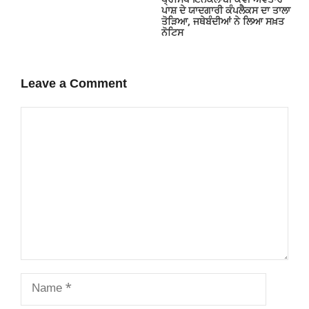
ਪ੍ਰਸਿੱਧ ਇਨਕਲਾਬੀ ਕਵੀ ਅਵਤਾਰ
ਪਾਸ਼ ਦੇ ਯਾਦਗਾਰੀ ਕੰਪਲੈਕਸ ਦਾ ਤਾਲਾ
ਤੋੜਿਆ, ਜਥੇਬੰਦੀਆਂ ਨੇ ਲਿਆ ਸਖ਼ਤ
ਨੋਟਿਸ
Leave a Comment
Comment
Name