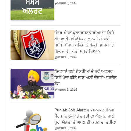
ਅਗਸਤ 6, 2026
ਜੰਤਰ-ਮੰਤਰ ਪ੍ਰਦਰਸ਼ਨਕਾਰੀਆਂ ਦਾ ਕਿਸੇ
ਅੱਤਵਾਦੀ ਮਾਡਿਊਲ ਨਾਲ ਨਹੀਂ ਸੀ ਕੋਈ
ਸਬੰਧ- ਪੰਜਾਬ ਪੁਲਿਸ ਨੇ ਖੋਲ੍ਹੀ ਭਾਜਪਾ ਦੀ
ਪੋਲ, ਜਾਰੀ ਕੀਤਾ ਸਖ਼ਤ ਬਿਆਨ
ਅਗਸਤ 6, 2026
ਨੌਜਵਾਨਾਂ ਲਈ ਨੌਕਰੀਆਂ ਦੇ ਨਵੇਂ ਅਵਸਰ
ਕਿਵੇਂ ਪੈਦਾ ਕੀਤੇ ਜਾਣ ਅਸੀਂ ਦੱਸਾਂਗੇ- ਹਰਜੋਤ
ਬੈਂਸ
ਅਗਸਤ 6, 2026
Punjab Job Alert: ਵੋਕੇਸ਼ਨਲ ਟ੍ਰੇਨਿੰਗ
ਸੈਂਟਰ ‘ਚ ਠੇਕੇ ‘ਤੇ ਭਰਤੀ ਦਾ ਐਲਾਨ, ਜਾਣੋ
ਪੂਰੀ ਯੋਗਤਾ ਤੇ ਅਪਲਾਈ ਕਰਨ ਦਾ ਤਰੀਕਾ
ਅਗਸਤ 6, 2026