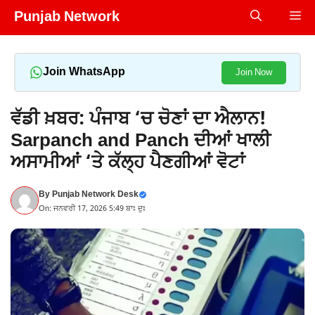
Skip
Punjab Network
Me
to
content
Join WhatsApp
Join Now
ਵੱਡੀ ਖ਼ਬਰ: ਪੰਜਾਬ ‘ਚ ਚੋਣਾਂ ਦਾ ਐਲਾਨ!
Sarpanch and Panch ਦੀਆਂ ਖਾਲੀ
ਅਸਾਮੀਆਂ ‘ਤੇ ਕੱਲ੍ਹ ਪੈਣਗੀਆਂ ਵੋਟਾਂ
By
Punjab Network Desk
On: ਜਨਵਰੀ 17, 2026 5:49 ਬਾਃ ਦੁਃ