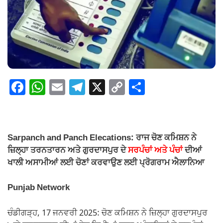
F
W
E
T
X
C
S
a
h
m
el
o
h
c
at
ail
e
p
ar
e
s
gr
y
e
Sarpanch and Panch Elecations: ਰਾਜ ਚੋਣ ਕਮਿਸ਼ਨ ਨੇ
b
A
a
Li
ਜ਼ਿਲ੍ਹਾ ਤਰਨਤਾਰਨ ਅਤੇ ਗੁਰਦਾਸਪੁਰ ਦੇ
ਸਰਪੰਚਾਂ ਅਤੇ ਪੰਚਾਂ
ਦੀਆਂ
o
p
m
n
ਖਾਲੀ ਅਸਾਮੀਆਂ ਲਈ ਚੋਣਾਂ ਕਰਵਾਉਣ ਲਈ ਪ੍ਰੋਗਰਾਮ ਐਲਾਨਿਆ
o
p
k
Punjab Network
k
ਚੰਡੀਗੜ੍ਹ, 17 ਜਨਵਰੀ 2025: ਚੋਣ ਕਮਿਸ਼ਨ ਨੇ ਜ਼ਿਲ੍ਹਾ ਗੁਰਦਾਸਪੁਰ