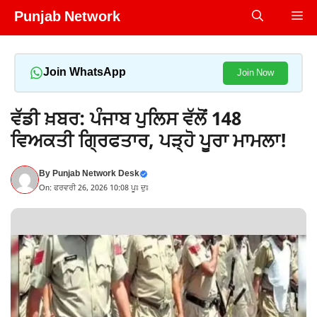
Skip
Punjab Network
Me
to
content
Join WhatsApp
Join Now
ਵੱਡੀ ਖ਼ਬਰ: ਪੰਜਾਬ ਪੁਲਿਸ ਵੱਲੋਂ 148
ਵਿਅਕਤੀ ਗ੍ਰਿਫਤਾਰ, ਪੜ੍ਹੋ ਪੂਰਾ ਮਾਮਲਾ!
By
Punjab Network Desk
On: ਫਰਵਰੀ 26, 2026 10:08 ਪੂਃ ਦੁਃ