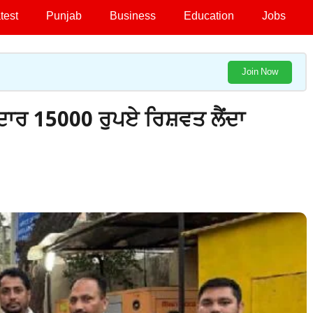
test
Punjab
Business
Education
Jobs
Join Now
ੇਦਾਰ 15000 ਰੁਪਏ ਰਿਸ਼ਵਤ ਲੈਂਦਾ