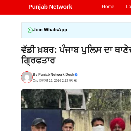
Skip
Punjab Network
Home
La
to
content
Join WhatsApp
ਵੱਡੀ ਖ਼ਬਰ: ਪੰਜਾਬ ਪੁਲਿਸ ਦਾ ਥਾਣ
ਗ੍ਰਿਫਤਾਰ
By
Punjab Network Desk
On: ਫਰਵਰੀ 25, 2026 2:23 ਬਾਃ ਦੁਃ