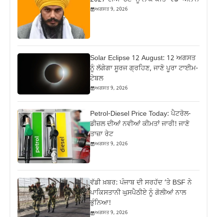
ਅਗਸਤ 9, 2026
Solar Eclipse 12 August: 12 ਅਗਸਤ
ਨੂੰ ਲੱਗੇਗਾ ਸੂਰਜ ਗ੍ਰਹਿਣ, ਜਾਣੋ ਪੂਰਾ ਟਾਈਮ-
ਟੇਬਲ
ਅਗਸਤ 9, 2026
Petrol-Diesel Price Today: ਪੈਟਰੋਲ-
ਡੀਜ਼ਲ ਦੀਆਂ ਨਵੀਆਂ ਕੀਮਤਾਂ ਜਾਰੀ! ਜਾਣੋ
ਤਾਜ਼ਾ ਰੇਟ
ਅਗਸਤ 9, 2026
ਵੱਡੀ ਖ਼ਬਰ: ਪੰਜਾਬ ਦੀ ਸਰਹੱਦ ‘ਤੇ BSF ਨੇ
ਪਾਕਿਸਤਾਨੀ ਘੁਸਪੈਠੀਏ ਨੂੰ ਗੋਲੀਆਂ ਨਾਲ
ਭੁੰਨਿਆ!
ਅਗਸਤ 9, 2026