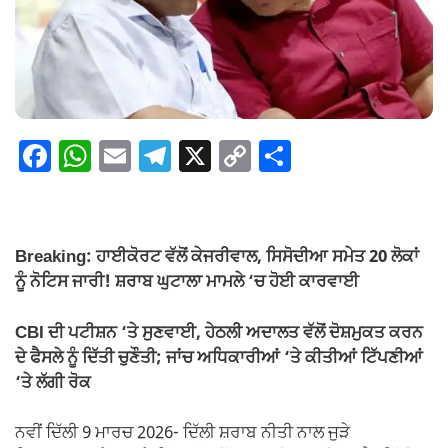
F
W
E
T
X
C
S
a
h
m
el
o
h
c
at
ail
e
p
ar
e
s
gr
y
e
Breaking: ਹਾਈਕੋਰਟ ਵੱਲੋਂ ਕੇਜਰੀਵਾਲ, ਸਿਸੋਦੀਆ ਸਮੇਤ 20 ਲੋਕਾਂ
b
A
a
Li
ਨੂੰ ਨੋਟਿਸ ਜਾਰੀ! ਸ਼ਰਾਬ ਘੁਟਾਲਾ ਮਾਮਲੇ ‘ਚ ਹੋਈ ਕਾਰਵਾਈ
o
p
m
n
CBI ਦੀ ਪਟੀਸ਼ਨ ‘ਤੇ ਸੁਣਵਾਈ, ਹੇਠਲੀ ਅਦਾਲਤ ਵੱਲੋਂ ਦੋਸ਼ਮੁਕਤ ਕਰਨ
o
p
k
ਦੇ ਫੈਸਲੇ ਨੂੰ ਦਿੱਤੀ ਚੁਣੌਤੀ; ਜਾਂਚ ਅਧਿਕਾਰੀਆਂ ‘ਤੇ ਕੀਤੀਆਂ ਟਿੱਪਣੀਆਂ
k
‘ਤੇ ਲੱਗੀ ਰੋਕ
ਨਵੀਂ ਦਿੱਲੀ 9 ਮਾਰਚ 2026- ਦਿੱਲੀ ਸ਼ਰਾਬ ਨੀਤੀ ਨਾਲ ਜੁੜੇ