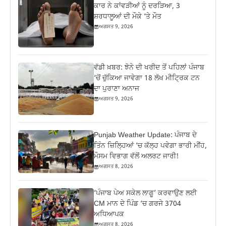
ਕਾਰ ਨੇ ਕਾਂਵੜੀਆਂ ਨੂੰ ਦਰੜਿਆ, 3
ਸ਼ਰਧਾਲੂਆਂ ਦੀ ਮੌਕੇ ‘ਤੇ ਮੌਤ
ਅਗਸਤ 9, 2026
ਵੱਡੀ ਖ਼ਬਰ: ਝੋਨੇ ਦੀ ਖਰੀਦ ਤੋਂ ਪਹਿਲਾਂ ਪੰਜਾਬ
‘ਚੋਂ ਚੁੱਕਿਆ ਜਾਵੇਗਾ 18 ਲੱਖ ਮੀਟ੍ਰਿਕ ਟਨ
ਦਾ ਪੁਰਾਣਾ ਅਨਾਜ
ਅਗਸਤ 9, 2026
Punjab Weather Update: ਪੰਜਾਬ ਦੇ
ਤਿੰਨ ਜ਼‍ਿਲ੍ਹਿਆਂ ‘ਚ ਕੱਲ੍ਹ ਪਵੇਗਾ ਭਾਰੀ ਮੀਂਹ,
ਮੌਸਮ ਵਿਭਾਗ ਵੱਲੋਂ ਅਲਰਟ ਜਾਰੀ!
ਅਗਸਤ 8, 2026
‘ਪੰਜਾਬ ਪੇਅ ਸਕੇਲ ਲਾਗੂ’ ਕਰਵਾਉਣ ਲਈ
CM ਮਾਨ ਦੇ ਪਿੰਡ ‘ਚ ਗਰਜੇ 3704
ਅਧਿਆਪਕ
ਅਗਸਤ 8, 2026