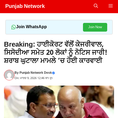
Skip
Punjab Network
Me
to
content
Join WhatsApp
Join Now
Breaking: ਹਾਈਕੋਰਟ ਵੱਲੋਂ ਕੇਜਰੀਵਾਲ,
ਸਿਸੋਦੀਆ ਸਮੇਤ 20 ਲੋਕਾਂ ਨੂੰ ਨੋਟਿਸ ਜਾਰੀ!
ਸ਼ਰਾਬ ਘੁਟਾਲਾ ਮਾਮਲੇ ‘ਚ ਹੋਈ ਕਾਰਵਾਈ
By
Punjab Network Desk
On: ਮਾਰਚ 9, 2026 12:46 ਬਾਃ ਦੁਃ