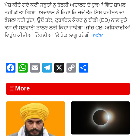
ਪੇਸ਼ ਕੀਤੇ ਗਏ ਕਈ ਸਬੂਤਾਂ ਨੂੰ ਹੇਠਲੀ ਅਦਾਲਤ ਦੇ ਹੁਕਮਾਂ ਵਿੱਚ ਸ਼ਾਮਲ
ਨਹੀਂ ਕੀਤਾ ਗਿਆ। ਅਦਾਲਤ ਨੇ ਕਿਹਾ ਕਿ ਜਦੋਂ ਤੱਕ ਇਸ ਪਟੀਸ਼ਨ ਦਾ
ਫੈਸਲਾ ਨਹੀਂ ਹੁੰਦਾ, ਉਦੋਂ ਤੱਕ, ਟ੍ਰਾਇਲ ਕੋਰਟ ਨੂੰ ਈਡੀ (ED) ਨਾਲ ਜੁੜੇ
ਕੇਸ ਦੀ ਸੁਣਵਾਈ ਟਾਲਣ ਲਈ ਕਿਹਾ ਜਾਵੇਗਾ। ਜਾਂਚ CBI ਅਧਿਕਾਰੀਆਂ
ਵਿਰੁੱਧ ਕੀਤੀਆਂ ਟਿੱਪਣੀਆਂ ‘ਤੇ ਰੋਕ ਲਾਗੂ ਰਹੇਗੀ।
ndtv
F
W
E
T
X
C
S
a
h
m
el
o
h
c
at
ail
e
p
ar
More
e
s
gr
y
e
b
A
a
Li
o
p
m
n
o
p
k
k