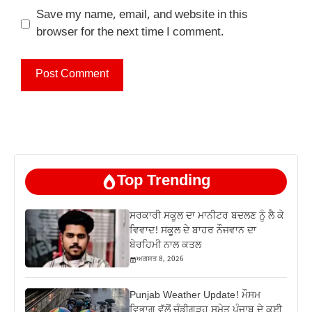
Save my name, email, and website in this
browser for the next time I comment.
Top Trending
ਸਰਕਾਰੀ ਸਕੂਲ ਦਾ ਮਾਨੀਟਰ ਬਦਲਣ ਨੂੰ ਲੈ ਕੇ
ਵਿਵਾਦ! ਸਕੂਲ ਦੇ ਬਾਹਰ ਨੌਜਵਾਨ ਦਾ
ਬੇਰਹਿਮੀ ਨਾਲ ਕਤਲ
ਅਗਸਤ 8, 2026
Punjab Weather Update! ਮੌਸਮ
ਵਿਭਾਗ ਵੱਲੋਂ ਚੰਡੀਗੜ੍ਹ ਸਮੇਤ ਪੰਜਾਬ ਦੇ ਕਈ