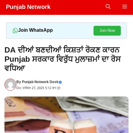
Skip
Punjab Network
Me
to
content
Join WhatsApp
Join Now
DA ਦੀਆਂ ਬਣਦੀਆਂ ਕਿਸ਼ਤਾਂ ਰੋਕਣ ਕਾਰਨ
Punjab ਸਰਕਾਰ ਵਿਰੁੱਧ ਮੁਲਾਜ਼ਮਾਂ ਦਾ ਰੋਸ
ਵਧਿਆ
By
Punjab Network Desk
On: ਦਸੰਬਰ 27, 2025 5:12 ਬਾਃ ਦੁਃ