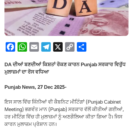
F
W
E
T
X
C
S
a
h
m
el
o
h
c
at
ail
e
p
ar
DA ਦੀਆਂ ਬਣਦੀਆਂ ਕਿਸ਼ਤਾਂ ਰੋਕਣ ਕਾਰਨ Punjab ਸਰਕਾਰ ਵਿਰੁੱਧ
e
s
gr
y
e
ਮੁਲਾਜ਼ਮਾਂ ਦਾ ਰੋਸ ਵਧਿਆ
b
A
a
Li
Punjab News, 27 Dec 2025-
o
p
m
n
o
p
k
ਇਸ ਸਾਲ ਵਿੱਚ ਜਿੰਨੀਆਂ ਵੀ ਕੈਬਨਿਟ ਮੀਟਿੰਗਾਂ (Punjab Cabinet
Meeting) ਭਗਵੰਤ ਮਾਨ (Punjab) ਸਰਕਾਰ ਵੱਲੋਂ ਕੀਤੀਆਂ ਗਈਆਂ,
k
ਹਰ ਮੀਟਿੰਗ ਵਿੱਚ ਹੀ ਮੁਲਾਜ਼ਮਾਂ ਨੂੰ ਅਣਗੌਲਿਆ ਕੀਤਾ ਗਿਆ ਹੈ। ਜਿਸ
ਕਾਰਨ ਮੁਲਾਜ਼ਮ ਪ੍ਰੇਸ਼ਾਨ ਹਨ।