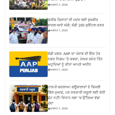
ਅਗਸਤ 7, 2026
ਗ਼ਰੀਬ ਕਿਸਾਨਾਂ ਦੀ ਮਦਦ ਲਈ ਸੁਖਬੀਰ
ਬਾਦਲ ਆਏ ਅੱਗੇ; ਵੰਡੀ 200 ਕੁਇੰਟਲ ਕਣਕ
ਅਗਸਤ 7, 2026
ਵੱਡੀ ਖ਼ਬਰ: AAP ਦਾ ਪੰਜਾਬ ਦੀ ਇੱਕ ਹੋਰ
ਨਗਰ ਨਿਗਮ ‘ਤੇ ਕਬਜ਼ਾ, ਮੇਅਰ ਸਮੇਤ ਤਿੰਨ
ਅਹੁਦਿਆਂ ਨੂੰ ਕੀਤਾ ਆਪਣੇ ਅਧੀਨ
ਅਗਸਤ 7, 2026
ਹਾਲ-ਏ-ਬਦਲਾਅ! ਗਊਸ਼ਾਲਾਵਾਂ ਦੇ ਬਿਜਲੀ
ਬਿੱਲ ਮੁਆਫ਼, ਪਰ ਸਰਕਾਰੀ ਸਕੂਲਾਂ ਲਈ ਕੋਈ
ਛੋਟ ਨਹੀਂ! ਵਿਧਾਨ ਸਭਾ ‘ਚ ਉੱਠਿਆ ਵੱਡਾ
ਮੁੱਦਾ
ਅਗਸਤ 7, 2026