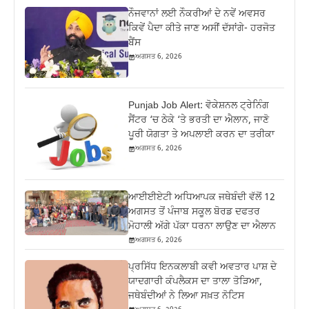
ਨੌਜਵਾਨਾਂ ਲਈ ਨੌਕਰੀਆਂ ਦੇ ਨਵੇਂ ਅਵਸਰ
ਕਿਵੇਂ ਪੈਦਾ ਕੀਤੇ ਜਾਣ ਅਸੀਂ ਦੱਸਾਂਗੇ- ਹਰਜੋਤ
ਬੈਂਸ
ਅਗਸਤ 6, 2026
Punjab Job Alert: ਵੋਕੇਸ਼ਨਲ ਟ੍ਰੇਨਿੰਗ
ਸੈਂਟਰ ‘ਚ ਠੇਕੇ ‘ਤੇ ਭਰਤੀ ਦਾ ਐਲਾਨ, ਜਾਣੋ
ਪੂਰੀ ਯੋਗਤਾ ਤੇ ਅਪਲਾਈ ਕਰਨ ਦਾ ਤਰੀਕਾ
ਅਗਸਤ 6, 2026
ਆਈਈਏਟੀ ਅਧਿਆਪਕ ਜਥੇਬੰਦੀ ਵੱਲੋਂ 12
ਅਗਸਤ ਤੋਂ ਪੰਜਾਬ ਸਕੂਲ ਬੋਰਡ ਦਫਤਰ
ਮੋਹਾਲੀ ਅੱਗੇ ਪੱਕਾ ਧਰਨਾ ਲਾਉਣ ਦਾ ਐਲਾਨ
ਅਗਸਤ 6, 2026
ਪ੍ਰਸਿੱਧ ਇਨਕਲਾਬੀ ਕਵੀ ਅਵਤਾਰ ਪਾਸ਼ ਦੇ
ਯਾਦਗਾਰੀ ਕੰਪਲੈਕਸ ਦਾ ਤਾਲਾ ਤੋੜਿਆ,
ਜਥੇਬੰਦੀਆਂ ਨੇ ਲਿਆ ਸਖ਼ਤ ਨੋਟਿਸ