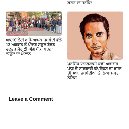
ਕਰਨ ਦਾ ਤਰੀਕਾ
ਆਈਈਏਟੀ ਅਧਿਆਪਕ ਜਥੇਬੰਦੀ ਵੱਲੋਂ
12 ਅਗਸਤ ਤੋਂ ਪੰਜਾਬ ਸਕੂਲ ਬੋਰਡ
ਦਫਤਰ ਮੋਹਾਲੀ ਅੱਗੇ ਪੱਕਾ ਧਰਨਾ
ਲਾਉਣ ਦਾ ਐਲਾਨ
ਪ੍ਰਸਿੱਧ ਇਨਕਲਾਬੀ ਕਵੀ ਅਵਤਾਰ
ਪਾਸ਼ ਦੇ ਯਾਦਗਾਰੀ ਕੰਪਲੈਕਸ ਦਾ ਤਾਲਾ
ਤੋੜਿਆ, ਜਥੇਬੰਦੀਆਂ ਨੇ ਲਿਆ ਸਖ਼ਤ
ਨੋਟਿਸ
Leave a Comment
Comment