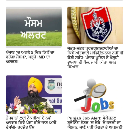
e
s
gr
y
e
b
A
a
Li
o
p
m
n
o
p
k
k
ਜੰਤਰ-ਮੰਤਰ ਪ੍ਰਦਰਸ਼ਨਕਾਰੀਆਂ ਦਾ
ਪੰਜਾਬ ‘ਚ ਅਗਲੇ 5 ਦਿਨ ਕਿਵੇਂ ਦਾ
ਕਿਸੇ ਅੱਤਵਾਦੀ ਮਾਡਿਊਲ ਨਾਲ ਨਹੀਂ ਸੀ
ਰਹੇਗਾ ਮੌਸਮ?, ਪੜ੍ਹੋ IMD ਦਾ
ਕੋਈ ਸਬੰਧ- ਪੰਜਾਬ ਪੁਲਿਸ ਨੇ ਖੋਲ੍ਹੀ
ਅਲਰਟ!
ਭਾਜਪਾ ਦੀ ਪੋਲ, ਜਾਰੀ ਕੀਤਾ ਸਖ਼ਤ
ਬਿਆਨ
ਨੌਜਵਾਨਾਂ ਲਈ ਨੌਕਰੀਆਂ ਦੇ ਨਵੇਂ
Punjab Job Alert: ਵੋਕੇਸ਼ਨਲ
ਅਵਸਰ ਕਿਵੇਂ ਪੈਦਾ ਕੀਤੇ ਜਾਣ ਅਸੀਂ
ਟ੍ਰੇਨਿੰਗ ਸੈਂਟਰ ‘ਚ ਠੇਕੇ ‘ਤੇ ਭਰਤੀ ਦਾ
ਦੱਸਾਂਗੇ- ਹਰਜੋਤ ਬੈਂਸ
ਐਲਾਨ, ਜਾਣੋ ਪੂਰੀ ਯੋਗਤਾ ਤੇ ਅਪਲਾਈ