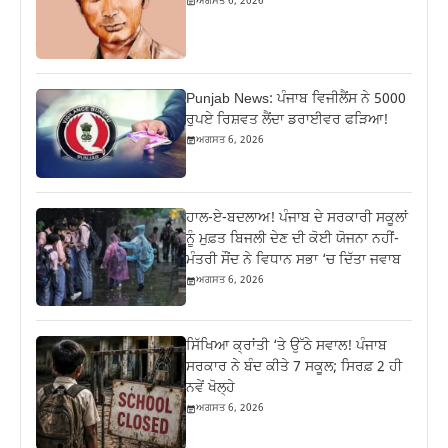
ਅਗਸਤ 6, 2026
Punjab News: ਪੰਜਾਬ ਵਿਜੀਲੈਂਸ ਨੇ 5000
ਰੁਪਏ ਰਿਸ਼ਵਤ ਲੈਂਦਾ ਡਰਾਈਵਰ ਫੜਿਆ!
ਅਗਸਤ 6, 2026
ਹਾਲ-ਏ-ਬਦਲਾਅ! ਪੰਜਾਬ ਦੇ ਸਰਕਾਰੀ ਸਕੂਲਾਂ
ਨੂੰ ਮੁਫ਼ਤ ਬਿਜਲੀ ਦੇਣ ਦੀ ਕੋਈ ਯੋਜਨਾ ਨਹੀਂ-
ਮੰਤਰੀ ਸੌਂਦ ਨੇ ਵਿਧਾਨ ਸਭਾ ‘ਚ ਦਿੱਤਾ ਜਵਾਬ
ਅਗਸਤ 6, 2026
ਸਿੱਖਿਆ ਕ੍ਰਾਂਤੀ ‘ਤੇ ਉੱਠੇ ਸਵਾਲ! ਪੰਜਾਬ
ਸਰਕਾਰ ਨੇ ਬੰਦ ਕੀਤੇ 7 ਸਕੂਲ; ਸਿਰਫ਼ 2 ਹੀ
ਨਵੇਂ ਖੋਲ੍ਹੇ
ਅਗਸਤ 6, 2026