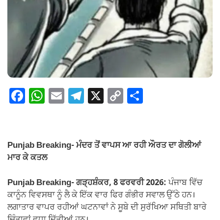
F
W
E
T
X
C
S
a
h
m
el
o
h
c
at
ail
e
p
ar
e
s
gr
y
e
Punjab Breaking- ਮੰਦਰ ਤੋਂ ਵਾਪਸ ਆ ਰਹੀ ਔਰਤ ਦਾ ਗੋਲੀਆਂ
b
A
a
Li
ਮਾਰ ਕੇ ਕਤਲ
o
p
m
n
Punjab Breaking- ਗੜ੍ਹਸ਼ੰਕਰ, 8 ਫਰਵਰੀ 2026:
ਪੰਜਾਬ ਵਿੱਚ
o
p
k
ਕਾਨੂੰਨ ਵਿਵਸਥਾ ਨੂੰ ਲੈ ਕੇ ਇੱਕ ਵਾਰ ਫਿਰ ਗੰਭੀਰ ਸਵਾਲ ਉੱਠੇ ਹਨ।
k
ਲਗਾਤਾਰ ਵਾਪਰ ਰਹੀਆਂ ਘਟਨਾਵਾਂ ਨੇ ਸੂਬੇ ਦੀ ਸੁਰੱਖਿਆ ਸਥਿਤੀ ਬਾਰੇ
ਚਿੰਤਾਵਾਂ ਵਧਾ ਦਿੱਤੀਆਂ ਹਨ।