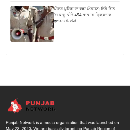
ਪੰਜਾਬ ਪੁਲਿਸ ਦਾ ਵੱਡਾ ਐਕਸ਼ਨ; ਇੱਕੋ ਦਿਨ
‘ਚ ਕਾਬੂ ਕੀਤੇ 454 ਬਦਮਾਸ਼ ਗ੍ਰਿਫ਼ਤਾਰ
ਅਗਸਤ 6, 2026
Punjab Network is a media organization that was launched on
May 28, 2020. We are basically targetting Punjab Region of