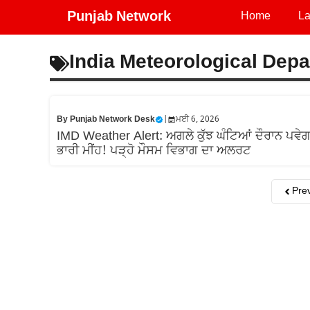
Skip
Punjab Network
Home
La
to
content
India Meteorological Dep
By
Punjab Network Desk
|
ਮਈ 6, 2026
IMD Weather Alert: ਅਗਲੇ ਕੁੱਝ ਘੰਟਿਆਂ ਦੌਰਾਨ ਪਵੇਗ
ਭਾਰੀ ਮੀਂਹ! ਪੜ੍ਹੋ ਮੌਸਮ ਵਿਭਾਗ ਦਾ ਅਲਰਟ
Pre