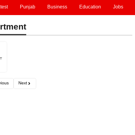
test
Punjab
Business
Education
Jobs
artment
ਾ
vious
Next