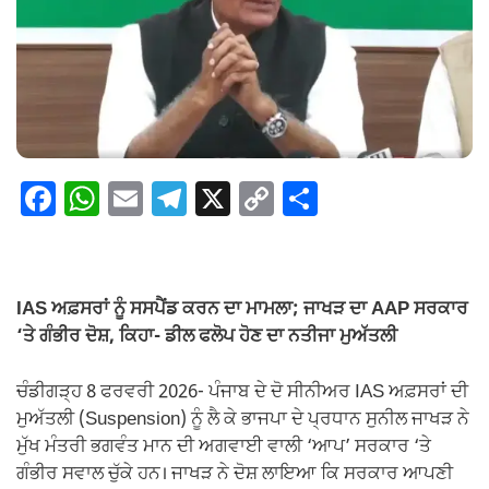
F
W
E
T
X
C
S
a
h
m
el
o
h
c
at
ail
e
p
ar
e
s
gr
y
e
IAS ਅਫ਼ਸਰਾਂ ਨੂੰ ਸਸਪੈਂਡ ਕਰਨ ਦਾ ਮਾਮਲਾ; ਜਾਖੜ ਦਾ AAP ਸਰਕਾਰ
b
A
a
Li
‘ਤੇ ਗੰਭੀਰ ਦੋਸ਼, ਕਿਹਾ- ਡੀਲ ਫਲੋਪ ਹੋਣ ਦਾ ਨਤੀਜਾ ਮੁਅੱਤਲੀ
o
p
m
n
ਚੰਡੀਗੜ੍ਹ 8 ਫਰਵਰੀ 2026- ਪੰਜਾਬ ਦੇ ਦੋ ਸੀਨੀਅਰ IAS ਅਫ਼ਸਰਾਂ ਦੀ
o
p
k
ਮੁਅੱਤਲੀ (Suspension) ਨੂੰ ਲੈ ਕੇ ਭਾਜਪਾ ਦੇ ਪ੍ਰਧਾਨ ਸੁਨੀਲ ਜਾਖੜ ਨੇ
k
ਮੁੱਖ ਮੰਤਰੀ ਭਗਵੰਤ ਮਾਨ ਦੀ ਅਗਵਾਈ ਵਾਲੀ ‘ਆਪ’ ਸਰਕਾਰ ‘ਤੇ
ਗੰਭੀਰ ਸਵਾਲ ਚੁੱਕੇ ਹਨ। ਜਾਖੜ ਨੇ ਦੋਸ਼ ਲਾਇਆ ਕਿ ਸਰਕਾਰ ਆਪਣੀ