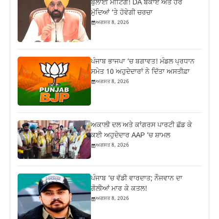
ਬੁਲਾਈ ਮੀਟਿੰਗ! DA ਬਕਾਏ ਅਤੇ ਹੋਰ
ਮੁੱਦਿਆਂ ‘ਤੇ ਹੋਵੇਗੀ ਚਰਚਾ
ਅਗਸਤ 8, 2026
ਪੰਜਾਬ ਭਾਜਪਾ ‘ਚ ਬਗਾਵਤ! ਮੰਡਲ ਪ੍ਰਧਾਨ
ਸਮੇਤ 10 ਅਹੁਦੇਦਾਰਾਂ ਨੇ ਦਿੱਤਾ ਅਸਤੀਫ਼ਾ
ਅਗਸਤ 8, 2026
ਅਕਾਲੀ ਦਲ ਅਤੇ ਕਾਂਗਰਸ ਪਾਰਟੀ ਛੱਡ ਕੇ
ਕਈ ਅਹੁਦੇਦਾਰ AAP ‘ਚ ਸ਼ਾਮਲ
ਅਗਸਤ 8, 2026
ਪੰਜਾਬ ‘ਚ ਵੱਡੀ ਵਾਰਦਾਤ; ਨੌਜਵਾਨ ਦਾ
ਗੋਲੀਆਂ ਮਾਰ ਕੇ ਕਤਲ!
ਅਗਸਤ 8, 2026