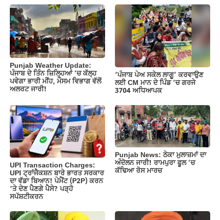
b
A
a
Li
o
p
m
n
o
p
k
k
Punjab Weather Update:
ਪੰਜਾਬ ਦੇ ਤਿੰਨ ਜ਼‍ਿਲ੍ਹਿਆਂ ‘ਚ ਕੱਲ੍ਹ
‘ਪੰਜਾਬ ਪੇਅ ਸਕੇਲ ਲਾਗੂ’ ਕਰਵਾਉਣ
ਪਵੇਗਾ ਭਾਰੀ ਮੀਂਹ, ਮੌਸਮ ਵਿਭਾਗ ਵੱਲੋਂ
ਲਈ CM ਮਾਨ ਦੇ ਪਿੰਡ ‘ਚ ਗਰਜੇ
ਅਲਰਟ ਜਾਰੀ!
3704 ਅਧਿਆਪਕ
Punjab News: ਠੇਕਾ ਮੁਲਾਜ਼ਮਾਂ ਦਾ
ਅੰਦੋਲਨ ਜਾਰੀ! ਰਾਮਪੁਰਾ ਫੂਲ ‘ਚ
UPI Transaction Charges:
ਕੱਢਿਆ ਰੋਸ ਮਾਰਚ
UPI ਟ੍ਰਾਂਜੈਕਸ਼ਨ ਬਾਰੇ ਭਾਰਤ ਸਰਕਾਰ
ਦਾ ਵੱਡਾ ਬਿਆਨ! ਪੇਮੈਂਟ (P2P) ਕਰਨ
‘ਤੇ ਦੇਣ ਪੈਣਗੇ ਪੈਸੇ? ਪੜ੍ਹੋ
ਸਪੱਸ਼ਟੀਕਰਨ