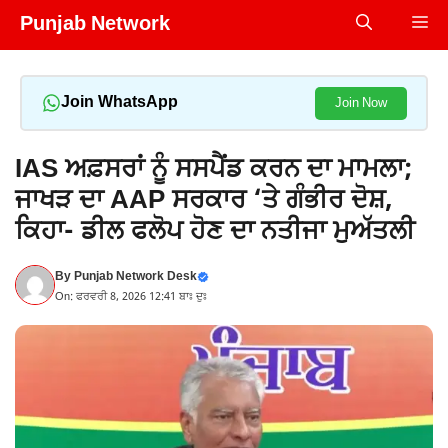
Skip
Punjab Network
Me
to
content
Join WhatsApp
Join Now
IAS ਅਫ਼ਸਰਾਂ ਨੂੰ ਸਸਪੈਂਡ ਕਰਨ ਦਾ ਮਾਮਲਾ;
ਜਾਖੜ ਦਾ AAP ਸਰਕਾਰ ‘ਤੇ ਗੰਭੀਰ ਦੋਸ਼,
ਕਿਹਾ- ਡੀਲ ਫਲੋਪ ਹੋਣ ਦਾ ਨਤੀਜਾ ਮੁਅੱਤਲੀ
By
Punjab Network Desk
On: ਫਰਵਰੀ 8, 2026 12:41 ਬਾਃ ਦੁਃ