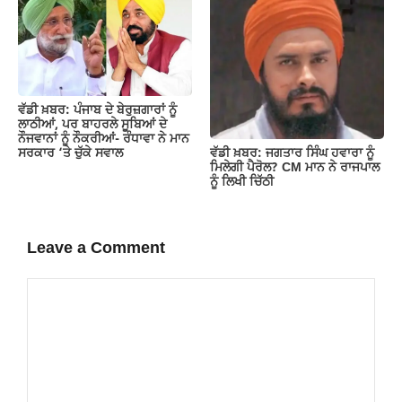
ਵੱਡੀ ਖ਼ਬਰ: ਪੰਜਾਬ ਦੇ ਬੇਰੁਜ਼ਗਾਰਾਂ ਨੂੰ
ਲਾਠੀਆਂ, ਪਰ ਬਾਹਰਲੇ ਸੂਬਿਆਂ ਦੇ
ਨੌਜਵਾਨਾਂ ਨੂੰ ਨੌਕਰੀਆਂ- ਰੰਧਾਵਾ ਨੇ ਮਾਨ
ਵੱਡੀ ਖ਼ਬਰ: ਜਗਤਾਰ ਸਿੰਘ ਹਵਾਰਾ ਨੂੰ
ਸਰਕਾਰ ‘ਤੇ ਚੁੱਕੇ ਸਵਾਲ
ਮਿਲੇਗੀ ਪੈਰੋਲ? CM ਮਾਨ ਨੇ ਰਾਜਪਾਲ
ਨੂੰ ਲਿਖੀ ਚਿੱਠੀ
Leave a Comment
Comment