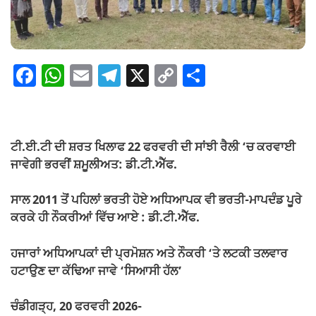
F
W
E
T
X
C
S
a
h
m
el
o
h
c
at
ail
e
p
ar
e
s
gr
y
e
ਟੀ.ਈ.ਟੀ ਦੀ ਸ਼ਰਤ ਖਿਲਾਫ 22 ਫਰਵਰੀ ਦੀ ਸਾਂਝੀ ਰੈਲੀ ‘ਚ ਕਰਵਾਈ
b
A
a
Li
ਜਾਵੇਗੀ ਭਰਵੀਂ ਸ਼ਮੂਲੀਅਤ: ਡੀ.ਟੀ.ਐੱਫ.
o
p
m
n
ਸਾਲ 2011 ਤੋਂ ਪਹਿਲਾਂ ਭਰਤੀ ਹੋਏ ਅਧਿਆਪਕ ਵੀ ਭਰਤੀ-ਮਾਪਦੰਡ ਪੂਰੇ
o
p
k
ਕਰਕੇ ਹੀ ਨੌਕਰੀਆਂ ਵਿੱਚ ਆਏ : ਡੀ.ਟੀ.ਐੱਫ.
k
ਹਜਾਰਾਂ ਅਧਿਆਪਕਾਂ ਦੀ ਪ੍ਰਮੋਸ਼ਨ ਅਤੇ ਨੌਕਰੀ ‘ਤੇ ਲਟਕੀ ਤਲਵਾਰ
ਹਟਾਉਣ ਦਾ ਕੱਢਿਆ ਜਾਵੇ ‘ਸਿਆਸੀ ਹੱਲ’
ਚੰਡੀਗੜ੍ਹ, 20 ਫਰਵਰੀ 2026-