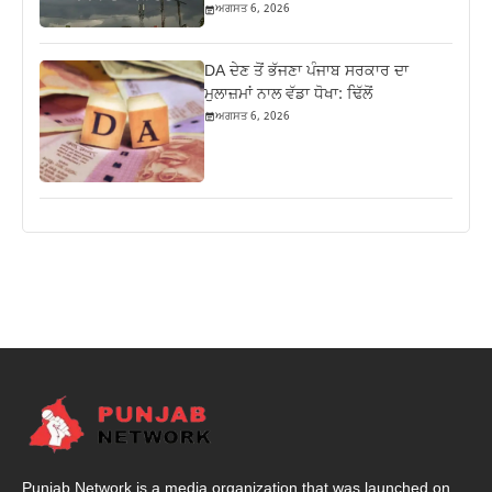
ਅਗਸਤ 6, 2026
DA ਦੇਣ‌ ਤੋਂ ਭੱਜਣਾ ਪੰਜਾਬ ਸਰਕਾਰ ਦਾ
ਮੁਲਾਜ਼ਮਾਂ ਨਾਲ ਵੱਡਾ ਧੋਖਾ: ਢਿੱਲੋਂ
ਅਗਸਤ 6, 2026
Punjab Network is a media organization that was launched on