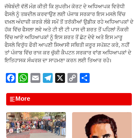
ਜੱਥੇਬੰਦੀ ਵੱਲੋਂ ਮੰਗ ਕੀਤੀ ਕਿ ਸੁਪਰੀਮ ਕੋਰਟ ਦੇ ਅਧਿਆਪਕ ਵਿਰੋਧੀ
ਫੈਸਲੇ ਨੂੰ ਤਬਦੀਲ ਕਰਵਾਉਣ ਲਈ ਪੰਜਾਬ ਸਰਕਾਰ ਇਸ ਮਸਲੇ ਵਿੱਚ
ਦਖ਼ਲ ਅੰਦਾਜ਼ੀ ਕਰਕੇ ਲੰਬੇ ਸਮੇਂ ਤੋਂ ਤਰੱਕੀਆਂ ਉਡੀਕ ਰਹੇ ਅਧਿਆਪਕਾਂ ਦੇ
ਹੱਕ ਵਿੱਚ ਫੈਸਲਾ ਲਵੇ ਅਤੇ ਟੀ ਈ ਟੀ ਪਾਸ ਦੀ ਸ਼ਰਤ ਤੋਂ ਪਹਿਲਾਂ ਨੌਕਰੀ
ਵਿੱਚ ਆਏ ਅਧਿਆਪਕਾਂ ਨੂੰ ਇਸ ਸ਼ਰਤ ਤੋਂ ਛੋਟ ਦੇਵੇ ਅਤੇ ਇਸ ਮਾਰੂ
ਫੈਸਲੇ ਵਿਰੁੱਧ ਫੌਰੀ ਆਪਣੀ ਸਿਆਸੀ ਸਥਿਤੀ ਜਰੂਰ ਸਪੱਸ਼ਟ ਕਰੇ, ਨਹੀਂ
ਤਾਂ ਪੰਜਾਬ ਵਿੱਚ ਰਾਜ ਕਰ ਚੁੱਕੀ ਕੈਪਟਨ ਸਰਕਾਰ ਵਾਂਗ ਅਧਿਆਪਕਾਂ ਦੇ
ਇਤਿਹਾਸਕ ਸੰਘਰਸ਼ ਦਾ ਸਾਹਮਣਾ ਕਰਨ ਲਈ ਤਿਆਰ ਰਹੇ।
F
W
E
T
X
C
S
a
h
m
el
o
h
c
at
ail
e
p
ar
More
e
s
gr
y
e
b
A
a
Li
o
p
m
n
o
p
k