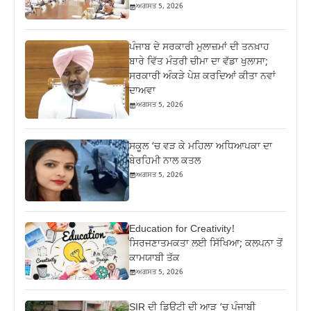
ਅਗਸਤ 5, 2026
ਪੰਜਾਬ ਦੇ ਸਰਕਾਰੀ ਮੁਲਾਜ਼ਮਾਂ ਦੀ ਤਨਖ਼ਾਹ
ਬਾਰੇ ਵਿੱਤ ਮੰਤਰੀ ਚੀਮਾ ਦਾ ਵੱਡਾ ਖੁਲਾਸਾ;
ਸਰਕਾਰੀ ਅੰਕੜੇ ਪੇਸ਼ ਕਰਦਿਆਂ ਕੀਤਾ ਨਵਾਂ
ਦਾਅਵਾ
ਅਗਸਤ 5, 2026
ਸਕੂਲ ‘ਚ ਵੜ ਕੇ ਮਹਿਲਾ ਅਧਿਆਪਕਾ ਦਾ
ਬੇਰਹਿਮੀ ਨਾਲ ਕਤਲ
ਅਗਸਤ 5, 2026
Education for Creativity!
ਸਿਰਜਣਾਤਮਕਤਾ ਲਈ ਸਿੱਖਿਆ; ਕਲਪਨਾ ਤੋਂ
ਕਾਮਯਾਬੀ ਤੱਕ
ਅਗਸਤ 5, 2026
SIR ਦੀ ਡਿਊਟੀ ਦੀ ਆੜ ‘ਚ ਪੰਜਾਬੀ